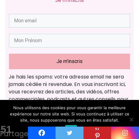
Je m'inscris
Je m'inscris
Je hais les spams: votre adresse email ne sera
jamais cédée ni revendue. En vous inscrivant ici,
vous recevrez des articles, des vidéos, offres
commerciales, podcasts et autres conseils pour
vous aider à créer vos vêtements de rêves et
Nous utilisons des cookies pour vous garantir la meilleure
tout ce qui peut vous y aider directement ou
expérience sur notre site web. Si vous continuez à utiliser ce
site, nous supposerons que vous en êtes satisfait.
indirectement.
Vous pouvez vous désabonner
51
à tout instant.
Ok
51
Partages