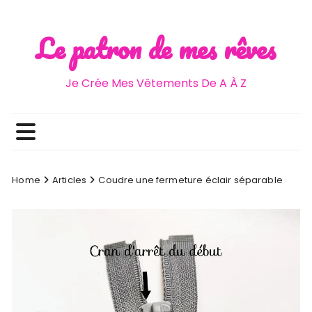
Skip
Le patron de mes rêves
to
content
Je Crée Mes Vêtements De A À Z
Home
Articles
Coudre une fermeture éclair séparable