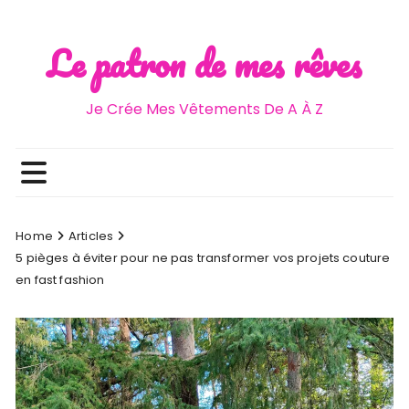
Skip
Le patron de mes rêves
to
content
Je Crée Mes Vêtements De A À Z
Home
Articles
5 pièges à éviter pour ne pas transformer vos projets couture
en fast fashion