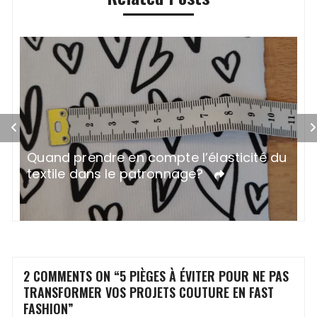
Quand prendre en compte l’élasticité du
C
textile dans le patronnage?
2 COMMENTS ON “
5 PIÈGES À ÉVITER POUR NE PAS
TRANSFORMER VOS PROJETS COUTURE EN FAST
FASHION
”